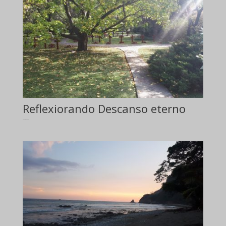
Reflexiorando Descanso eterno
Reflexión orando